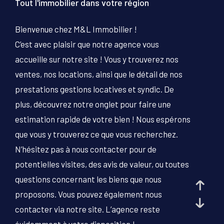
Tout l'immobilier dans votre région
PIÈCES
Bienvenue chez M&L Immobilier !
1
2
3
4
5+
C’est avec plaisir que notre agence vous
Localisation
accueille sur notre site ! Vous y trouverez nos
ventes, nos locations, ainsi que le détail de nos
prestations gestions locatives et syndic. De
Surface
plus, découvrez notre onglet pour faire une
estimation rapide de votre bien ! Nous espérons
que vous y trouverez ce que vous recherchez.
AFFINER LES CRITÈRES
N’hésitez pas à nous contacter pour de
potentielles visites, des avis de valeur, ou toutes
questions concernant les biens que nous
PARKING
TERRASSE
PISCINE
proposons. Vous pouvez également nous
FILTRER PAR
contacter via notre site. L’agence reste