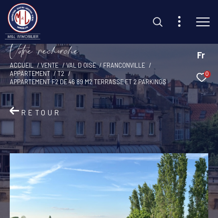
V
o
r
e
r
e
c
e
c
e
Fr
ACCUEIL
VENTE
VAL D OISE
FRANCONVILLE
APPARTEMENT
T2
0
Effectuer une recherche
APPARTEMENT F2 DE 46 89 M2 TERRASSE ET 2 PARKINGS
et trouvez le bien qui correspond à vos critères
RETOUR
Type d'offre
Vente
Type de bien
Sélectionner
Budget