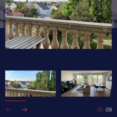
PIÈCES
1
2
3
4
5+
Localisation
Surface
AFFINER LES CRITÈRES
PARKING
TERRASSE
PISCINE
01
09
FILTRER PAR
/