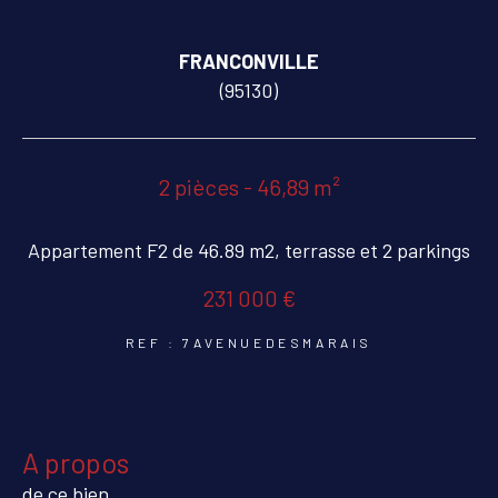
COUPS DE COEUR
EXCLUSIVITÉS
FRANCONVILLE
(95130)
NOUVEAUTÉS
2 pièces - 46,89 m²
RECHERCHER
Appartement F2 de 46.89 m2, terrasse et 2 parkings
231 000 €
REF : 7AVENUEDESMARAIS
a propos
de ce bien