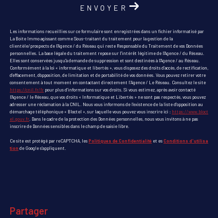
ENVOYER
Les informations recueillies sur ce formulaire sont enregistrées dans un fichier informatisé par
La Boite Immo agissant comme Sous-traitant du traitement pour la gestion de la
clientèle/prospects de l'Agence / du Réseau qui reste Responsable du Traitement de vos Données
personnelles. La base légale du traitement repose sur l'intérêt légitime de l'Agence / du Réseau.
Elles sont conservées jusqu'à demande de suppression et sont destinées à l'Agence / au Réseau.
Conformément à la loi « informatique et libertés », vous disposez des droits d’accès, de rectification,
d’effacement, d’opposition, de limitation et de portabilité de vos données. Vous pouvez retirer votre
consentement à tout moment en contactant directement l’Agence / Le Réseau. Consultez le site
https://cnil.fr/fr
pour plus d’informations sur vos droits. Si vous estimez, après avoir contacté
l'Agence / le Réseau, que vos droits « Informatique et Libertés » ne sont pas respectés, vous pouvez
adresser une réclamation à la CNIL. Nous vous informons de l’existence de la liste d'opposition au
démarchage téléphonique « Bloctel », sur laquelle vous pouvez vous inscrire ici :
https://www.bloct
el.gouv.fr
. Dans le cadre de la protection des Données personnelles, nous vous invitons à ne pas
inscrire de Données sensibles dans le champ de saisie libre.
Ce site est protégé par reCAPTCHA, les
Politiques de Confidentialité
et es
Conditions d'utilisa
tion
de Google s'appliquent.
partager