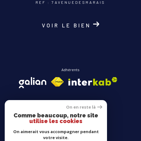
REF : 7AVENUEDESMARAIS
VOIR LE BIEN
Adhérents
On en reste là
Comme beaucoup, notre site
Avis clients
utilise les cookies
On aimerait vous accompagner pendant
votre visite.