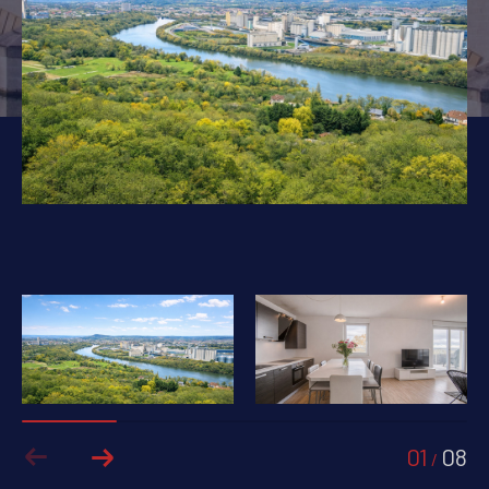
PIÈCES
1
2
3
4
5+
Localisation
Surface
AFFINER LES CRITÈRES
PARKING
TERRASSE
PISCINE
01
08
FILTRER PAR
/