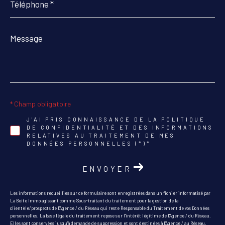
*
Message
*
* Champ obligatoire
J'AI PRIS CONNAISSANCE DE LA POLITIQUE
DE CONFIDENTIALITÉ ET DES INFORMATIONS
RELATIVES AU TRAITEMENT DE MES
DONNÉES PERSONNELLES (*)*
ENVOYER
Les informations recueillies sur ce formulaire sont enregistrées dans un fichier informatisé par
La Boite Immo agissant comme Sous-traitant du traitement pour la gestion de la
clientèle/prospects de l'Agence / du Réseau qui reste Responsable du Traitement de vos Données
personnelles. La base légale du traitement repose sur l'intérêt légitime de l'Agence / du Réseau.
Elles sont conservées jusqu'à demande de suppression et sont destinées à l'Agence / au Réseau.