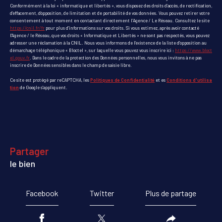
Conformément à la loi « informatique et libertés », vous disposez des droits d’accès, de rectification,
d’effacement, d’opposition, de limitation et de portabilité de vos données. Vous pouvez retirer votre
consentement à tout moment en contactant directement l’Agence / Le Réseau. Consultez le site
https://cnil.fr/fr
pour plus d’informations sur vos droits. Si vous estimez, après avoir contacté
l'Agence / le Réseau, que vos droits « Informatique et Libertés » ne sont pas respectés, vous pouvez
adresser une réclamation à la CNIL. Nous vous informons de l’existence de la liste d'opposition au
démarchage téléphonique « Bloctel », sur laquelle vous pouvez vous inscrire ici :
https://www.bloct
el.gouv.fr
. Dans le cadre de la protection des Données personnelles, nous vous invitons à ne pas
inscrire de Données sensibles dans le champ de saisie libre.
Ce site est protégé par reCAPTCHA, les
Politiques de Confidentialité
et es
Conditions d'utilisa
tion
de Google s'appliquent.
partager
le bien
Facebook
Twitter
Plus de partage