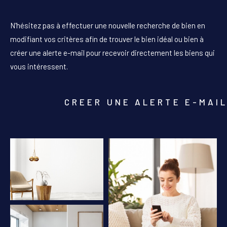
PIÈCES
N'hésitez pas à effectuer une nouvelle recherche de bien en
1
2
3
4
5+
modifiant vos critères afin de trouver le bien idéal ou bien à
créer une alerte e-mail pour recevoir directement les biens qui
Localisation
vous intéressent.
Surface
CREER UNE ALERTE E-MAI
AFFINER LES CRITÈRES
PARKING
TERRASSE
PISCINE
FILTRER PAR