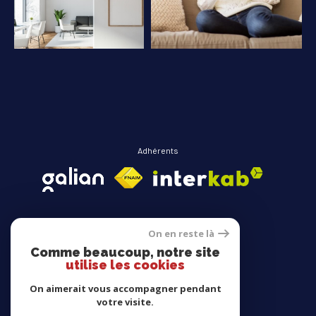
COUPS DE COEUR
EXCLUSIVITÉS
NOUVEAUTÉS
RECHERCHER
Adhérents
On en reste là
Comme beaucoup, notre site
Avis clients
utilise les cookies
On aimerait vous accompagner pendant
votre visite.