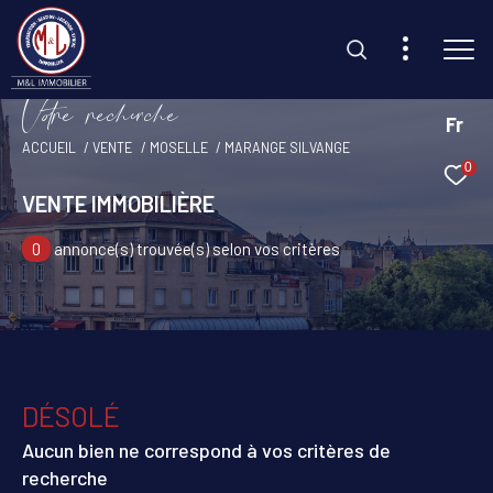
V
o
r
e
r
e
c
e
c
e
Fr
ACCUEIL
VENTE
MOSELLE
MARANGE SILVANGE
0
Effectuer une recherche
VENTE IMMOBILIÈRE
et trouvez le bien qui correspond à vos critères
0
annonce(s) trouvée(s) selon vos critères
Type d'offre
Vente
Type de bien
Sélectionner
DÉSOLÉ
Budget
Aucun bien ne correspond à vos critères de
recherche