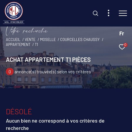
V
o
r
e
r
e
c
e
c
e
Fr
ACCUEIL
VENTE
MOSELLE
COURCELLES CHAUSSY
APPARTEMENT
T1
0
Effectuer une recherche
et trouvez le bien qui correspond à vos critères
ACHAT APPARTEMENT T1 PIÈCES
0
annonce(s) trouvée(s) selon vos critères
Type d'offre
Vente
Type de bien
Sélectionner
DÉSOLÉ
Budget
Aucun bien ne correspond à vos critères de
recherche