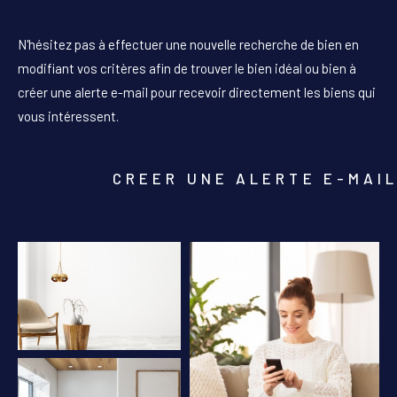
PIÈCES
N'hésitez pas à effectuer une nouvelle recherche de bien en
1
2
3
4
5+
modifiant vos critères afin de trouver le bien idéal ou bien à
créer une alerte e-mail pour recevoir directement les biens qui
Localisation
vous intéressent.
Surface
CREER UNE ALERTE E-MAI
AFFINER LES CRITÈRES
PARKING
TERRASSE
PISCINE
FILTRER PAR