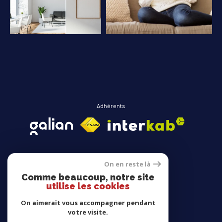
COUPS DE COEUR
EXCLUSIVITÉS
NOUVEAUTÉS
RECHERCHER
Adhérents
On en reste là
Comme beaucoup, notre site
Avis clients
utilise les cookies
On aimerait vous accompagner pendant
votre visite.