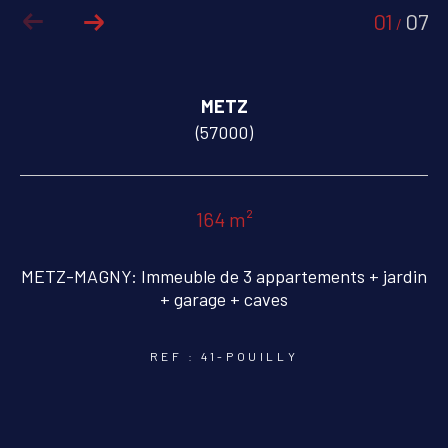
01
07
/
COUPS DE COEUR
EXCLUSIVITÉS
METZ
NOUVEAUTÉS
(57000)
RECHERCHER
164 m²
METZ-MAGNY: Immeuble de 3 appartements + jardin
+ garage + caves
REF : 41-POUILLY