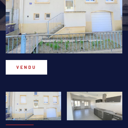
PIÈCES
1
2
3
4
5+
Localisation
Surface
VENDU
AFFINER LES CRITÈRES
PARKING
TERRASSE
PISCINE
FILTRER PAR