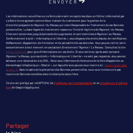
ENVOYER
Les informations recueillies sur ce formulaire sont enregistrées dans un fichier informatisé par
La Boite Immo agissant comme Sous-traitant du traitement pour la gestion de la
clientèle/prospects de l'Agence / du Réseau qui reste Responsable du Traitement de vos Données
personnelles. La base légale du traitement repose sur l'intérêt légitime de l'Agence / du Réseau.
Elles sont conservées jusqu'à demande de suppression et sont destinées à l'Agence / au Réseau.
Conformément à la loi « informatique et libertés », vous disposez des droits d’accès, de rectification,
d’effacement, d’opposition, de limitation et de portabilité de vos données. Vous pouvez retirer votre
consentement à tout moment en contactant directement l’Agence / Le Réseau. Consultez le site
https://cnil.fr/fr
pour plus d’informations sur vos droits. Si vous estimez, après avoir contacté
l'Agence / le Réseau, que vos droits « Informatique et Libertés » ne sont pas respectés, vous pouvez
adresser une réclamation à la CNIL. Nous vous informons de l’existence de la liste d'opposition au
démarchage téléphonique « Bloctel », sur laquelle vous pouvez vous inscrire ici :
https://www.bloct
el.gouv.fr
. Dans le cadre de la protection des Données personnelles, nous vous invitons à ne pas
inscrire de Données sensibles dans le champ de saisie libre.
Ce site est protégé par reCAPTCHA, les
Politiques de Confidentialité
et es
Conditions d'utilisa
tion
de Google s'appliquent.
partager