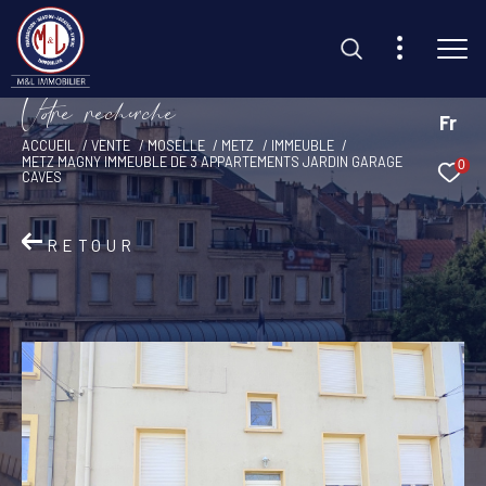
V
o
r
e
r
e
c
e
c
e
Fr
ACCUEIL
VENTE
MOSELLE
METZ
IMMEUBLE
METZ MAGNY IMMEUBLE DE 3 APPARTEMENTS JARDIN GARAGE
0
Effectuer une recherche
CAVES
et trouvez le bien qui correspond à vos critères
RETOUR
Type d'offre
Vente
Type de bien
Sélectionner
Budget