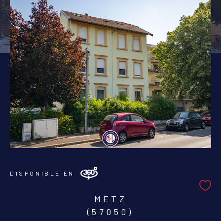
PIÈCES
1
2
3
4
5+
Localisation
Surface
AFFINER LES CRITÈRES
DISPONIBLE EN
PARKING
TERRASSE
PISCINE
METZ
FILTRER PAR
(57050)