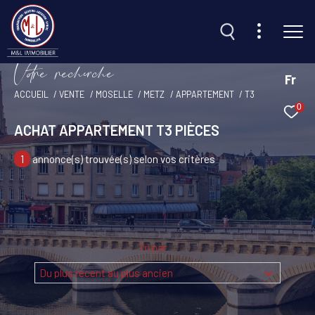
V
o
r
e
r
e
c
e
c
e
Fr
ACCUEIL
VENTE
MOSELLE
METZ
APPARTEMENT
T3
0
Effectuer une recherche
ACHAT APPARTEMENT T3 PIÈCES
et trouvez le bien qui correspond à vos critères
1
annonce(s) trouvée(s) selon vos critères
Type d'offre
Vente
Type de bien
Tri par
Sélectionner
Du plus récent au plus ancien
Budget