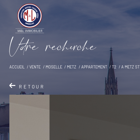
V
o
r
e
r
e
c
e
c
e
ACCUEIL
VENTE
MOSELLE
METZ
APPARTEMENT
T2
A METZ ST
RETOUR