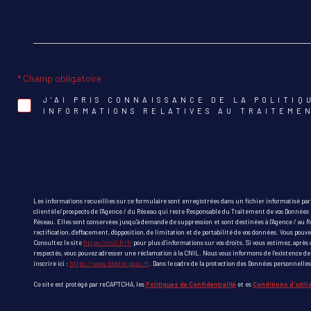
* Champ obligatoire
J'AI PRIS CONNAISSANCE DE LA POLITIQ
INFORMATIONS RELATIVES AU TRAITEME
Les informations recueillies sur ce formulaire sont enregistrées dans un fichier informatisé pa
clientèle/prospects de l'Agence / du Réseau qui reste Responsable du Traitement de vos Données p
Réseau. Elles sont conservées jusqu'à demande de suppression et sont destinées à l'Agence / au Rés
rectification, d’effacement, d’opposition, de limitation et de portabilité de vos données. Vous 
Consultez le site
https://cnil.fr/fr
pour plus d’informations sur vos droits. Si vous estimez, après 
respectés, vous pouvez adresser une réclamation à la CNIL. Nous vous informons de l’existence de 
inscrire ici :
https://www.bloctel.gouv.fr
. Dans le cadre de la protection des Données personnelles
Ce site est protégé par reCAPTCHA, les
Politiques de Confidentialité
et es
Conditions d'utili