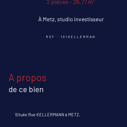
2 pièces - 26,77 m²
À Metz, studio investisseur
REF : 101KELLERMAN
a propos
de ce bien
Située Rue KELLERMANN à METZ,