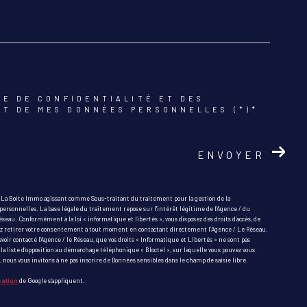
UE DE CONFIDENTIALITÉ ET DES
NT DE MES DONNÉES PERSONNELLES (*)*
ENVOYER
r La Boite Immo agissant comme Sous-traitant du traitement pour la gestion de la
ersonnelles. La base légale du traitement repose sur l'intérêt légitime de l'Agence / du
eau. Conformément à la loi « informatique et libertés », vous disposez des droits d’accès, de
pouvez retirer votre consentement à tout moment en contactant directement l’Agence / Le Réseau.
avoir contacté l'Agence / le Réseau, que vos droits « Informatique et Libertés » ne sont pas
la liste d'opposition au démarchage téléphonique « Bloctel », sur laquelle vous pouvez vous
, nous vous invitons à ne pas inscrire de Données sensibles dans le champ de saisie libre.
sation
de Google s'appliquent.