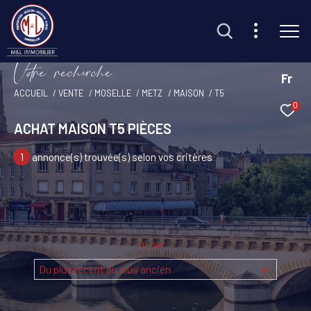
V
o
r
e
r
e
c
e
c
e
Fr
ACCUEIL
VENTE
MOSELLE
METZ
MAISON
T5
0
Effectuer une recherche
ACHAT MAISON T5 PIÈCES
et trouvez le bien qui correspond à vos critères
1
annonce(s) trouvée(s) selon vos critères
Type d'offre
Vente
Type de bien
Tri par
Sélectionner
Du plus récent au plus ancien
Budget