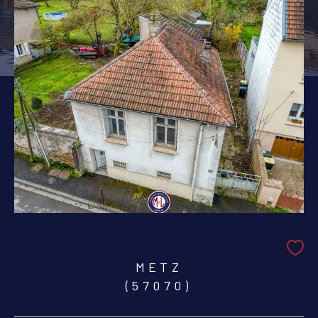
PIÈCES
1
2
3
4
5+
Localisation
Surface
AFFINER LES CRITÈRES
PARKING
TERRASSE
PISCINE
METZ
(57070)
FILTRER PAR