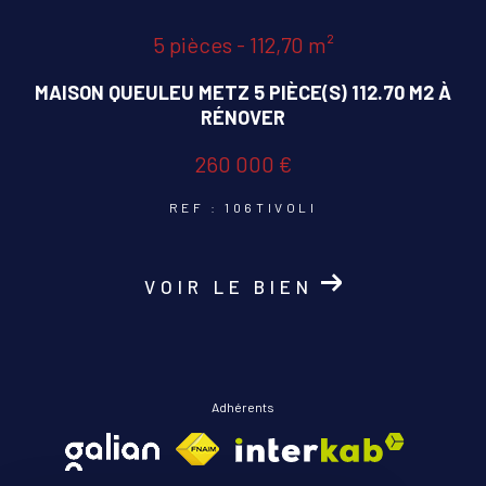
5 pièces - 112,70 m²
COUPS DE COEUR
EXCLUSIVITÉS
MAISON QUEULEU METZ 5 PIÈCE(S) 112.70 M2 À
RÉNOVER
NOUVEAUTÉS
260 000 €
REF : 106TIVOLI
RECHERCHER
VOIR LE BIEN
Adhérents