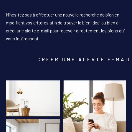
PIÈCES
N'hésitez pas à effectuer une nouvelle recherche de bien en
1
2
3
4
5+
modifiant vos critères afin de trouver le bien idéal ou bien à
créer une alerte e-mail pour recevoir directement les biens qui
Localisation
vous intéressent.
Surface
CREER UNE ALERTE E-MAI
AFFINER LES CRITÈRES
PARKING
TERRASSE
PISCINE
FILTRER PAR