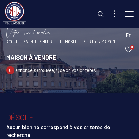
V
o
r
e
r
e
c
e
c
e
Fr
ACCUEIL
VENTE
MEURTHE ET MOSELLE
BRIEY
MAISON
0
Effectuer une recherche
MAISON À VENDRE
et trouvez le bien qui correspond à vos critères
0
annonce(s) trouvée(s) selon vos critères
Type d'offre
Vente
Type de bien
Sélectionner
DÉSOLÉ
Budget
Aucun bien ne correspond à vos critères de
recherche