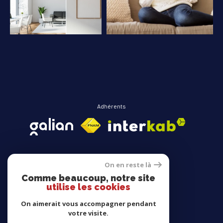
COUPS DE COEUR
EXCLUSIVITÉS
NOUVEAUTÉS
RECHERCHER
Adhérents
On en reste là
Comme beaucoup, notre site
Avis clients
utilise les cookies
On aimerait vous accompagner pendant
votre visite.