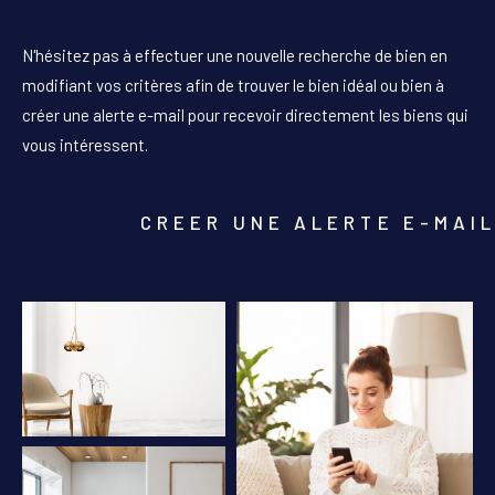
PIÈCES
N'hésitez pas à effectuer une nouvelle recherche de bien en
1
2
3
4
5+
modifiant vos critères afin de trouver le bien idéal ou bien à
créer une alerte e-mail pour recevoir directement les biens qui
Localisation
vous intéressent.
Surface
CREER UNE ALERTE E-MAI
AFFINER LES CRITÈRES
PARKING
TERRASSE
PISCINE
FILTRER PAR