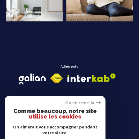
COUPS DE COEUR
EXCLUSIVITÉS
NOUVEAUTÉS
RECHERCHER
Adhérents
On en reste là
Comme beaucoup, notre site
Avis clients
utilise les cookies
On aimerait vous accompagner pendant
votre visite.