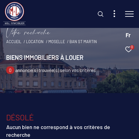
V
o
r
e
r
e
c
e
c
e
Fr
ACCUEIL
LOCATION
MOSELLE
BAN ST MARTIN
0
Effectuer une recherche
BIENS IMMOBILIERS À LOUER
et trouvez le bien qui correspond à vos critères
0
annonce(s) trouvée(s) selon vos critères
Type d'offre
Location
Type de bien
Sélectionner
DÉSOLÉ
Budget
Aucun bien ne correspond à vos critères de
recherche