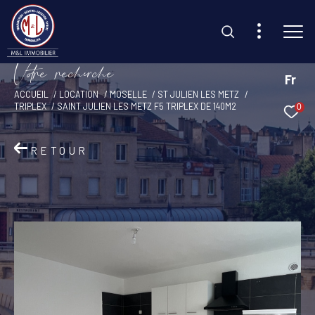
V
o
r
e
r
e
c
e
c
e
Fr
ACCUEIL
LOCATION
MOSELLE
ST JULIEN LES METZ
TRIPLEX
SAINT JULIEN LES METZ F5 TRIPLEX DE 140M2
0
Effectuer une recherche
et trouvez le bien qui correspond à vos critères
RETOUR
Type d'offre
Location
Type de bien
Sélectionner
Budget