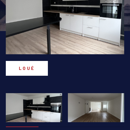
PIÈCES
1
2
3
4
5+
Localisation
Surface
LOUÉ
AFFINER LES CRITÈRES
PARKING
TERRASSE
PISCINE
FILTRER PAR