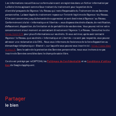
Les informations recueillies sur ce formulaire sont enregistrées dans un fichier informatisé par
La Boite Immo agissant comme Sous-traitant du traitement pour la gestion de la
clientèle/prospects de l'Agence / du Réseau qui reste Responsable du Traitement de vos Données
personnelles. La base légale du traitement repose sur l'intérêt légitime de l'Agence / du Réseau.
Elles sont conservées jusqu'à demande de suppression et sont destinées à l'Agence / au Réseau.
Conformément à la loi « informatique et libertés », vous disposez des droits d’accès, de rectification,
d’effacement, d’opposition, de limitation et de portabilité de vos données. Vous pouvez retirer votre
consentement à tout moment en contactant directement l’Agence / Le Réseau. Consultez le site
https://cnil.fr/fr
pour plus d’informations sur vos droits. Si vous estimez, après avoir contacté
l'Agence / le Réseau, que vos droits « Informatique et Libertés » ne sont pas respectés, vous pouvez
adresser une réclamation à la CNIL. Nous vous informons de l’existence de la liste d'opposition au
démarchage téléphonique « Bloctel », sur laquelle vous pouvez vous inscrire ici :
https://www.bloct
el.gouv.fr
. Dans le cadre de la protection des Données personnelles, nous vous invitons à ne pas
inscrire de Données sensibles dans le champ de saisie libre.
Ce site est protégé par reCAPTCHA, les
Politiques de Confidentialité
et es
Conditions d'utilisa
tion
de Google s'appliquent.
partager
le bien