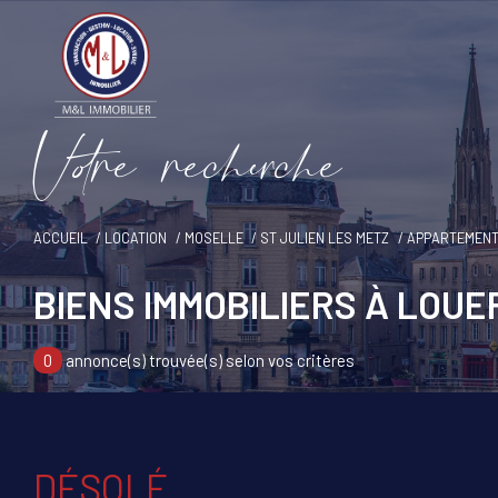
V
o
r
e
r
e
c
e
c
e
ACCUEIL
LOCATION
MOSELLE
ST JULIEN LES METZ
APPARTEMEN
BIENS IMMOBILIERS À LOUE
0
annonce(s) trouvée(s) selon vos critères
DÉSOLÉ