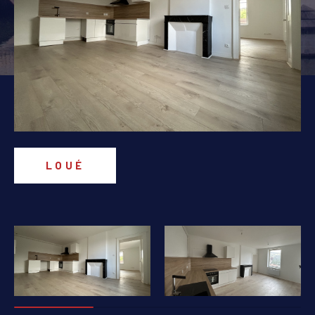
PIÈCES
1
2
3
4
5+
Localisation
Surface
LOUÉ
AFFINER LES CRITÈRES
PARKING
TERRASSE
PISCINE
FILTRER PAR