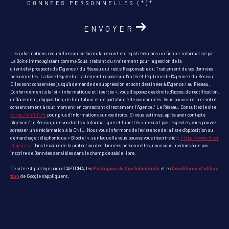
DONNÉES PERSONNELLES (*)*
ENVOYER
Les informations recueillies sur ce formulaire sont enregistrées dans un fichier informatisé par
La Boite Immo agissant comme Sous-traitant du traitement pour la gestion de la
clientèle/prospects de l'Agence / du Réseau qui reste Responsable du Traitement de vos Données
personnelles. La base légale du traitement repose sur l'intérêt légitime de l'Agence / du Réseau.
Elles sont conservées jusqu'à demande de suppression et sont destinées à l'Agence / au Réseau.
Conformément à la loi « informatique et libertés », vous disposez des droits d’accès, de rectification,
d’effacement, d’opposition, de limitation et de portabilité de vos données. Vous pouvez retirer votre
consentement à tout moment en contactant directement l’Agence / Le Réseau. Consultez le site
https://cnil.fr/fr
pour plus d’informations sur vos droits. Si vous estimez, après avoir contacté
l'Agence / le Réseau, que vos droits « Informatique et Libertés » ne sont pas respectés, vous pouvez
adresser une réclamation à la CNIL. Nous vous informons de l’existence de la liste d'opposition au
démarchage téléphonique « Bloctel », sur laquelle vous pouvez vous inscrire ici :
https://www.bloct
el.gouv.fr
. Dans le cadre de la protection des Données personnelles, nous vous invitons à ne pas
inscrire de Données sensibles dans le champ de saisie libre.
Ce site est protégé par reCAPTCHA, les
Politiques de Confidentialité
et es
Conditions d'utilisa
tion
de Google s'appliquent.