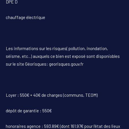
DPE D
chauffage électrique
Les informations sur les risques( pollution, inondation,
séisme, etc...) auxquels ce bien est exposé sont disponiobles
sur le site Géorisques: georisques.gouv.fr
Loyer : 550€ + 40€ de charges (communs, TEOM)
dépôt de garantie : 550€
honoraires agence : 593.89€ (dont 161.97€ pour l'état des lieux