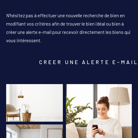
PIÈCES
N'hésitez pas à effectuer une nouvelle recherche de bien en
1
2
3
4
5+
modifiant vos critères afin de trouver le bien idéal ou bien à
créer une alerte e-mail pour recevoir directement les biens qui
Localisation
vous intéressent.
Surface
CREER UNE ALERTE E-MAI
AFFINER LES CRITÈRES
PARKING
TERRASSE
PISCINE
FILTRER PAR