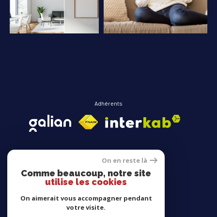
COUPS DE COEUR
EXCLUSIVITÉS
NOUVEAUTÉS
RECHERCHER
Adhérents
On en reste là
Comme beaucoup, notre site
Avis clients
utilise les cookies
On aimerait vous accompagner pendant
votre visite.