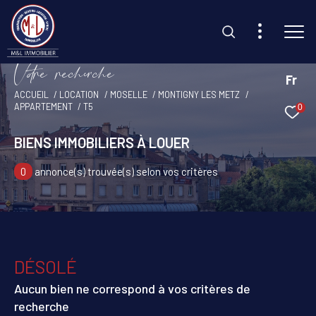
V
o
r
e
r
e
c
e
c
e
Fr
ACCUEIL
LOCATION
MOSELLE
MONTIGNY LES METZ
APPARTEMENT
T5
0
Effectuer une recherche
et trouvez le bien qui correspond à vos critères
BIENS IMMOBILIERS À LOUER
0
annonce(s) trouvée(s) selon vos critères
Type d'offre
Location
Type de bien
Sélectionner
DÉSOLÉ
Budget
Aucun bien ne correspond à vos critères de
recherche