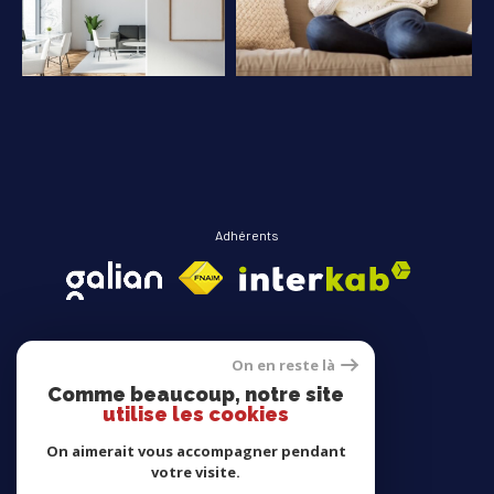
COUPS DE COEUR
EXCLUSIVITÉS
NOUVEAUTÉS
RECHERCHER
Adhérents
On en reste là
Comme beaucoup, notre site
Avis clients
utilise les cookies
On aimerait vous accompagner pendant
votre visite.