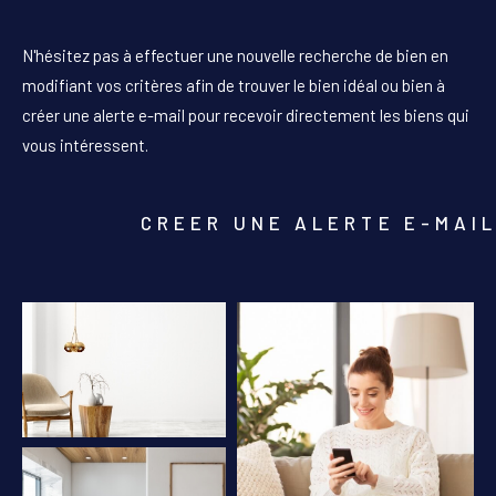
PIÈCES
N'hésitez pas à effectuer une nouvelle recherche de bien en
1
2
3
4
5+
modifiant vos critères afin de trouver le bien idéal ou bien à
créer une alerte e-mail pour recevoir directement les biens qui
Localisation
vous intéressent.
Surface
CREER UNE ALERTE E-MAI
AFFINER LES CRITÈRES
PARKING
TERRASSE
PISCINE
FILTRER PAR