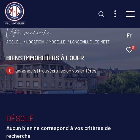
V
o
r
e
r
e
c
e
c
e
Fr
ACCUEIL
LOCATION
MOSELLE
LONGEVILLE LES METZ
0
Effectuer une recherche
BIENS IMMOBILIERS À LOUER
et trouvez le bien qui correspond à vos critères
0
annonce(s) trouvée(s) selon vos critères
Type d'offre
Location
Type de bien
Sélectionner
DÉSOLÉ
Budget
Aucun bien ne correspond à vos critères de
recherche