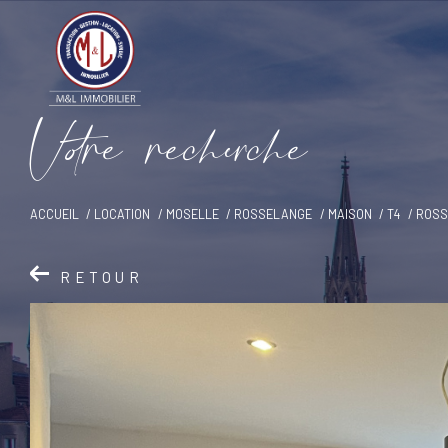
V
o
r
e
r
e
c
e
c
e
ACCUEIL
LOCATION
MOSELLE
ROSSELANGE
MAISON
T4
ROSS
RETOUR