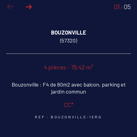
01
05
/
COUPS DE COEUR
EXCLUSIVITÉS
BOUZONVILLE
NOUVEAUTÉS
(57320)
RECHERCHER
4 pièces - 79,42 m²
Bouzonville : F4 de 80m2 avec balcon, parking et
jardin commun
CC*
REF : BOUZONVILLE-1ERG