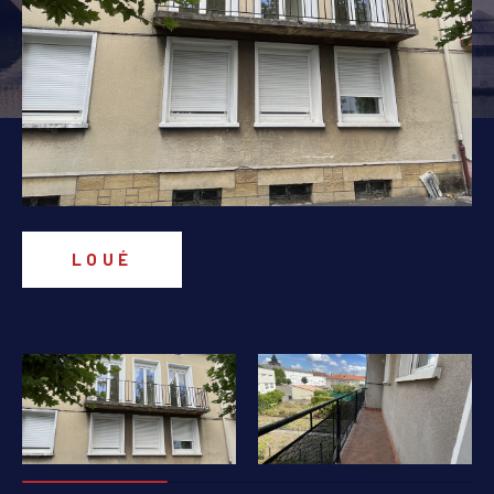
PIÈCES
1
2
3
4
5+
Localisation
Surface
LOUÉ
AFFINER LES CRITÈRES
PARKING
TERRASSE
PISCINE
FILTRER PAR