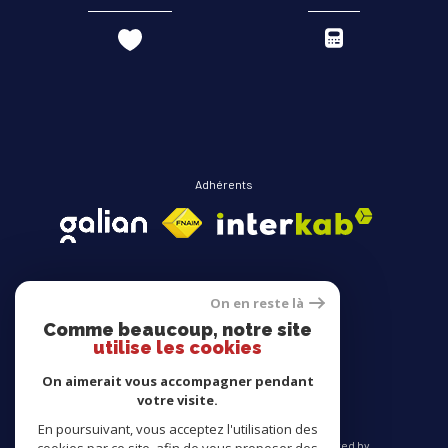
Adhérents
On en reste là
Comme beaucoup, notre site
Avis clients
utilise les cookies
On aimerait vous accompagner pendant
votre visite.
En poursuivant, vous acceptez l'utilisation des
© 2026 | Tous droits réservés | Traduction powered by