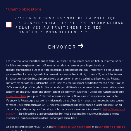
* Champ obligatoire
J'AI PRIS CONNAISSANCE DE LA POLITIQUE
DE CONFIDENTIALITÉ ET DES INFORMATIONS
RELATIVES AU TRAITEMENT DE MES
DONNÉES PERSONNELLES (*)*
ENVOYER
Les informations recueillies sur ce formulaire sont enregistrées dans un fichier informatisé par
La Boite Immo agissant comme Sous-traitant du traitement pour la gestion de la
clientèle/prospects de l'Agence / du Réseau qui reste Responsable du Traitement de vos Données
personnelles. La base légale du traitement repose sur l'intérêt légitime de l'Agence / du Réseau.
Elles sont conservées jusqu'à demande de suppression et sont destinées à l'Agence / au Réseau.
Conformément à la loi « informatique et libertés », vous disposez des droits d’accès, de rectification,
d’effacement, d’opposition, de limitation et de portabilité de vos données. Vous pouvez retirer votre
consentement à tout moment en contactant directement l’Agence / Le Réseau. Consultez le site
https://cnil.fr/fr
pour plus d’informations sur vos droits. Si vous estimez, après avoir contacté
l'Agence / le Réseau, que vos droits « Informatique et Libertés » ne sont pas respectés, vous pouvez
adresser une réclamation à la CNIL. Nous vous informons de l’existence de la liste d'opposition au
démarchage téléphonique « Bloctel », sur laquelle vous pouvez vous inscrire ici :
https://www.bloct
el.gouv.fr
. Dans le cadre de la protection des Données personnelles, nous vous invitons à ne pas
inscrire de Données sensibles dans le champ de saisie libre.
Ce site est protégé par reCAPTCHA, les
Politiques de Confidentialité
et es
Conditions d'utilisa