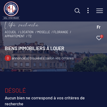
V
o
r
e
r
e
c
e
c
e
Fr
ACCUEIL
LOCATION
MOSELLE
FLORANGE
APPARTEMENT
T2
0
Effectuer une recherche
et trouvez le bien qui correspond à vos critères
BIENS IMMOBILIERS À LOUER
0
annonce(s) trouvée(s) selon vos critères
Type d'offre
Location
Type de bien
Sélectionner
DÉSOLÉ
Budget
Aucun bien ne correspond à vos critères de
recherche