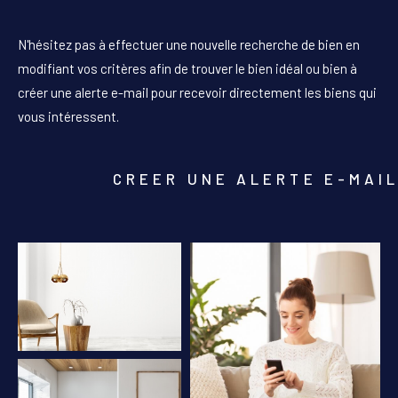
PIÈCES
N'hésitez pas à effectuer une nouvelle recherche de bien en
1
2
3
4
5+
modifiant vos critères afin de trouver le bien idéal ou bien à
créer une alerte e-mail pour recevoir directement les biens qui
Localisation
vous intéressent.
Surface
CREER UNE ALERTE E-MAI
AFFINER LES CRITÈRES
PARKING
TERRASSE
PISCINE
FILTRER PAR