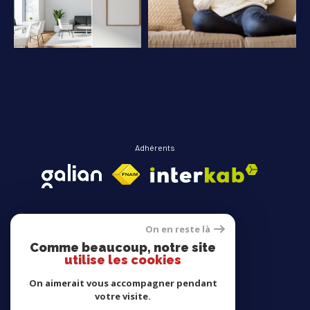
COUPS DE COEUR
EXCLUSIVITÉS
NOUVEAUTÉS
RECHERCHER
Adhérents
On en reste là
Comme beaucoup, notre site
Avis clients
utilise les cookies
On aimerait vous accompagner pendant
votre visite.