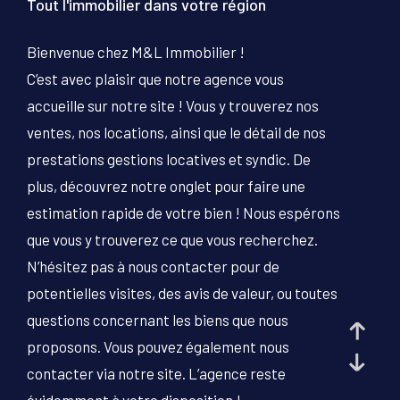
Tout l'immobilier dans votre région
PIÈCES
Bienvenue chez M&L Immobilier !
1
2
3
4
5+
C’est avec plaisir que notre agence vous
Localisation
accueille sur notre site ! Vous y trouverez nos
ventes, nos locations, ainsi que le détail de nos
prestations gestions locatives et syndic. De
Surface
plus, découvrez notre onglet pour faire une
estimation rapide de votre bien ! Nous espérons
que vous y trouverez ce que vous recherchez.
AFFINER LES CRITÈRES
N’hésitez pas à nous contacter pour de
potentielles visites, des avis de valeur, ou toutes
questions concernant les biens que nous
PARKING
TERRASSE
PISCINE
proposons. Vous pouvez également nous
FILTRER PAR
contacter via notre site. L’agence reste