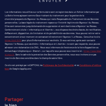
ENVOYER
Les informations recueillies sur ce formulaire sont enregistrées dans un fichier informatisé par
La Boite Immo agissant comme Sous-traitant du traitement pour la gestion de la
clientèle/prospects de l'Agence / du Réseau qui reste Responsable du Traitement de vos Données
personnelles. La base légale du traitement repose sur l'intérêt légitime de l'Agence / du Réseau.
Elles sont conservées jusqu'à demande de suppression et sont destinées à l'Agence / au Réseau.
Conformément à la loi « informatique et libertés », vous disposez des droits d’accès, de rectification,
d’effacement, d’opposition, de limitation et de portabilité de vos données. Vous pouvez retirer votre
consentement à tout moment en contactant directement l’Agence / Le Réseau. Consultez le site
https://cnil.fr/fr
pour plus d’informations sur vos droits. Si vous estimez, après avoir contacté
l'Agence / le Réseau, que vos droits « Informatique et Libertés » ne sont pas respectés, vous pouvez
adresser une réclamation à la CNIL. Nous vous informons de l’existence de la liste d'opposition au
démarchage téléphonique « Bloctel », sur laquelle vous pouvez vous inscrire ici :
https://www.bloct
el.gouv.fr
. Dans le cadre de la protection des Données personnelles, nous vous invitons à ne pas
inscrire de Données sensibles dans le champ de saisie libre.
Ce site est protégé par reCAPTCHA, les
Politiques de Confidentialité
et es
Conditions d'utilisa
tion
de Google s'appliquent.
partager
le bien