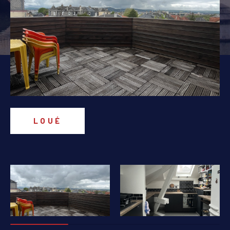
PIÈCES
1
2
3
4
5+
Localisation
Surface
LOUÉ
AFFINER LES CRITÈRES
PARKING
TERRASSE
PISCINE
FILTRER PAR