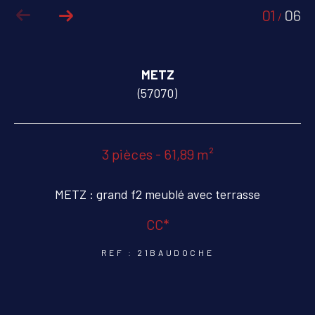
01
06
/
COUPS DE COEUR
EXCLUSIVITÉS
METZ
NOUVEAUTÉS
(57070)
RECHERCHER
3 pièces - 61,89 m²
METZ : grand f2 meublé avec terrasse
CC*
REF : 21BAUDOCHE