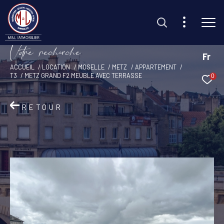
V
o
r
e
r
e
c
e
c
e
Fr
ACCUEIL
LOCATION
MOSELLE
METZ
APPARTEMENT
T3
METZ GRAND F2 MEUBLE AVEC TERRASSE
0
Effectuer une recherche
et trouvez le bien qui correspond à vos critères
RETOUR
Type d'offre
Location
Type de bien
Sélectionner
Budget