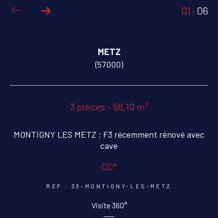
01
06
/
COUPS DE COEUR
EXCLUSIVITÉS
METZ
NOUVEAUTÉS
(57000)
RECHERCHER
3 pièces - 58,10 m²
MONTIGNY LES METZ : F3 récemment rénové avec
cave
CC*
REF : 33-MONTIGNY-LES-METZ
Visite 360°