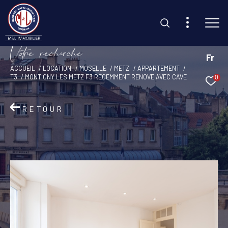
V
o
r
e
r
e
c
e
c
e
Fr
ACCUEIL
LOCATION
MOSELLE
METZ
APPARTEMENT
T3
MONTIGNY LES METZ F3 RECEMMENT RENOVE AVEC CAVE
0
Effectuer une recherche
et trouvez le bien qui correspond à vos critères
RETOUR
Type d'offre
Location
Type de bien
Sélectionner
Budget