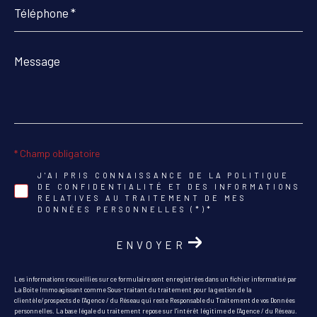
*
Message
*
* Champ obligatoire
J'AI PRIS CONNAISSANCE DE LA POLITIQUE
DE CONFIDENTIALITÉ ET DES INFORMATIONS
RELATIVES AU TRAITEMENT DE MES
DONNÉES PERSONNELLES (*)*
ENVOYER
Les informations recueillies sur ce formulaire sont enregistrées dans un fichier informatisé par
La Boite Immo agissant comme Sous-traitant du traitement pour la gestion de la
clientèle/prospects de l'Agence / du Réseau qui reste Responsable du Traitement de vos Données
personnelles. La base légale du traitement repose sur l'intérêt légitime de l'Agence / du Réseau.