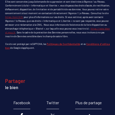
Elles sont conservées jusqu'à demande de suppression et sont destinées à l'Agence / au Réseau.
Conformément à la loi « informatique et libertés », vous disposez des droits d’accès, de rectification,
d’effacement, d’opposition, de limitation et de portabilité de vos données. Vous pouvez retirer votre
consentement à tout moment en contactant directement l’Agence / Le Réseau. Consultez le site
https://cnil.fr/fr
pour plus d’informations sur vos droits. Si vous estimez, après avoir contacté
l'Agence / le Réseau, que vos droits « Informatique et Libertés » ne sont pas respectés, vous pouvez
adresser une réclamation à la CNIL. Nous vous informons de l’existence de la liste d'opposition au
démarchage téléphonique « Bloctel », sur laquelle vous pouvez vous inscrire ici :
https://www.bloct
el.gouv.fr
. Dans le cadre de la protection des Données personnelles, nous vous invitons à ne pas
inscrire de Données sensibles dans le champ de saisie libre.
Ce site est protégé par reCAPTCHA, les
Politiques de Confidentialité
et es
Conditions d'utilisa
tion
de Google s'appliquent.
partager
le bien
Facebook
Twitter
Plus de partage