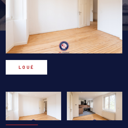
PIÈCES
1
2
3
4
5+
Localisation
Surface
LOUÉ
AFFINER LES CRITÈRES
PARKING
TERRASSE
PISCINE
FILTRER PAR