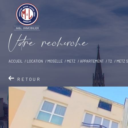
V
o
r
e
r
e
c
e
c
e
ACCUEIL
LOCATION
MOSELLE
METZ
APPARTEMENT
T2
METZ 
RETOUR