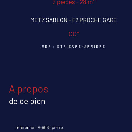
2 pièces - 28 m²
METZ SABLON - F2 PROCHE GARE
CC*
REF : STPIERRE-ARRIÈRE
a propos
de ce bien
réference : V-60St pierre